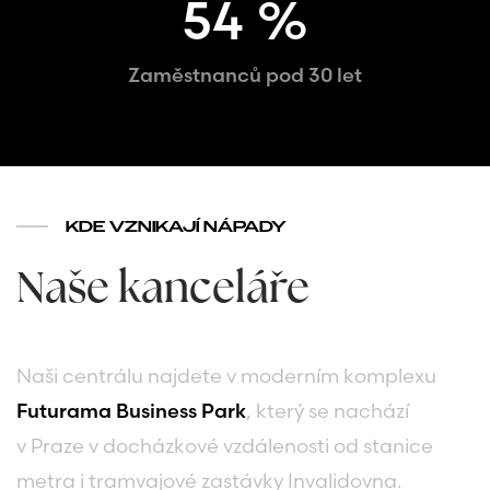
54
%
Zaměstnanců pod 30 let
KDE VZNIKAJÍ NÁPADY
Naše kanceláře
Naši centrálu najdete v moderním komplexu
Futurama Business Park
, který se nachází
v Praze v docházkové vzdálenosti od stanice
metra i tramvajové zastávky Invalidovna.