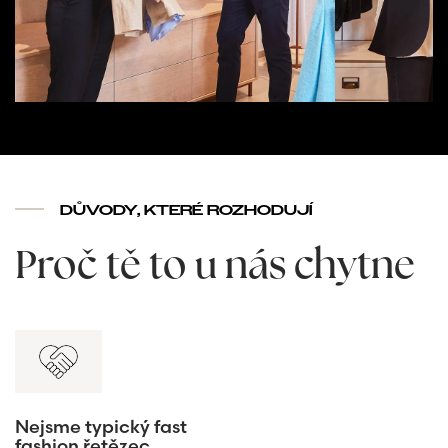
DŮVODY, KTERÉ ROZHODUJÍ
Proč tě to u nás chytne
Nejsme typický fast
fashion řetězec.